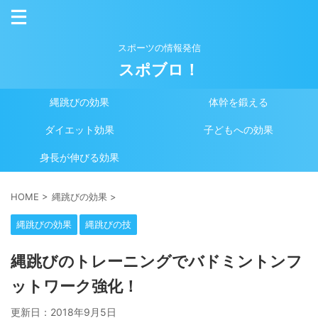
スポーツの情報発信
スポブロ！
縄跳びの効果
体幹を鍛える
ダイエット効果
子どもへの効果
身長が伸びる効果
HOME
>
縄跳びの効果
>
縄跳びの効果
縄跳びの技
縄跳びのトレーニングでバドミントンフ
ットワーク強化！
更新日：
2018年9月5日